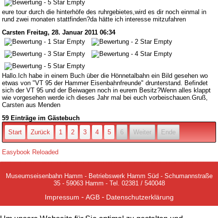
eure tour durch die hinterhöfe des ruhrgebietes,wird es dir noch einmal in
rund zwei monaten stattfinden?da hätte ich interesse mitzufahren
Carsten
Freitag, 28. Januar 2011 06:34
Hallo.Ich habe in einem Buch über die Hönnetalbahn ein Bild gesehen wo
etwas von "VT 95 der Hammer Eisenbahnfreunde" drunterstand. Befindet
sich der VT 95 und der Beiwagen noch in eurem Besitz?Wenn alles klappt
wie vorgesehen werde ich dieses Jahr mal bei euch vorbeischauen.Gruß,
Carsten aus Menden
59 Einträge im Gästebuch
Start
Zurück
1
2
3
4
5
6
Weiter
Ende
Easybook Reloaded
Museumseisenbahn Hamm - Betriebswerk Hamm Süd - Schumannstraße
35 - 59063 Hamm - Tel. 02381 / 540048
-
-
Impressum
AGB
Datenschutzerklärung