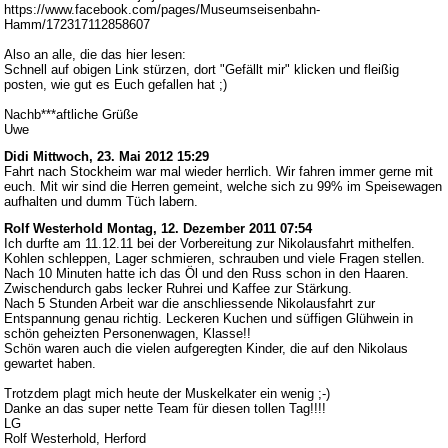
https://www.facebook.com/pages/Museumseisenbahn-
Hamm/172317112858607
Also an alle, die das hier lesen:
Schnell auf obigen Link stürzen, dort "Gefällt mir" klicken und fleißig
posten, wie gut es Euch gefallen hat ;)
Nachb***aftliche Grüße
Uwe
Didi
Mittwoch, 23. Mai 2012 15:29
Fahrt nach Stockheim war mal wieder herrlich. Wir fahren immer gerne mit
euch. Mit wir sind die Herren gemeint, welche sich zu 99% im Speisewagen
aufhalten und dumm Tüch labern.
Rolf Westerhold
Montag, 12. Dezember 2011 07:54
Ich durfte am 11.12.11 bei der Vorbereitung zur Nikolausfahrt mithelfen.
Kohlen schleppen, Lager schmieren, schrauben und viele Fragen stellen.
Nach 10 Minuten hatte ich das Öl und den Russ schon in den Haaren.
Zwischendurch gabs lecker Ruhrei und Kaffee zur Stärkung.
Nach 5 Stunden Arbeit war die anschliessende Nikolausfahrt zur
Entspannung genau richtig. Leckeren Kuchen und süffigen Glühwein in
schön geheizten Personenwagen, Klasse!!
Schön waren auch die vielen aufgeregten Kinder, die auf den Nikolaus
gewartet haben.
Trotzdem plagt mich heute der Muskelkater ein wenig ;-)
Danke an das super nette Team für diesen tollen Tag!!!!
LG
Rolf Westerhold, Herford