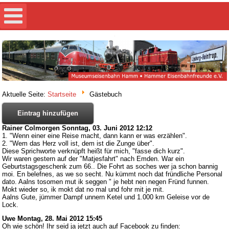
Aktuelle Seite:
Startseite
Gästebuch
Eintrag hinzufügen
Rainer Colmorgen
Sonntag, 03. Juni 2012 12:12
1. "Wenn einer eine Reise macht, dann kann er was erzählen".
2. "Wem das Herz voll ist, dem ist die Zunge über".
Diese Sprichworte verknüpft heißt für mich, "fasse dich kurz".
Wir waren gestern auf der "Matjesfahrt" nach Emden. War ein
Geburtstagsgeschenk zum 66.. Die Fohrt as soches wer ja schon bannig
moi. En belefnes, as we so secht. Nu kümmt noch dat fründliche Personal
dato. Aalns tosomen mut ik seggen " je hebt nen negen Fründ funnen.
Mokt wieder so, ik mokt dat no mal und fohr mit je mit.
Aalns Gute, jümmer Dampf unnern Ketel und 1.000 km Geleise vor de
Lock.
Uwe
Montag, 28. Mai 2012 15:45
Oh wie schön! Ihr seid ja jetzt auch auf Facebook zu finden: