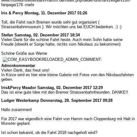
www.museumseisenbahn-hamm.de/index.php/ueber-uns/fahrzeuge/v200-
fanpage/176 -roehr
Iris & Percy
Montag, 11. Dezember 2017 01:26
Toll, die Fahrt nach Bremen wurde sehr gut organisiert (
Strassenbahnmuseum ). Wir möchten uns bei EUCH bedanken. :) :)
Stefan
Samstag, 02. Dezember 2017 18:34
Vielen Dank für die schöne Fahrt heute. Auch mein Sohn hatte seine
Freude (obwohl er Sorge hatte, nichts vom Nikolaus zu bekommen)
Schöne Grüße aus Werne
Adminkommentar
Vielen Dank, das freut uns!
In Kürze wird es hier eine kleine Galerie mit Fotos von den Nikolausfahrten
geben.
Iris&Percy Meador
Samstag, 02. Dezember 2017 12:29
Das ist eine gute Idee mit den Bremer Strassenbahnfreunden. DANKE!!
Ludger Westerkamp
Donnerstag, 28. September 2017 09:28
Hallo zusammen!
Für 2017 war eigendlich eine Fahrt von Hamm nach Cloppenburg mit Halt in
Munster geplant.
Ist schon bekannt, ob die Fahrt 2018 nachgeholt wird?