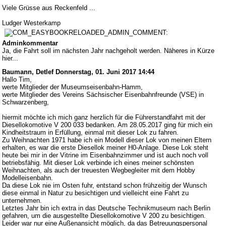
Viele Grüsse aus Reckenfeld ...
Ludger Westerkamp
Adminkommentar
Ja, die Fahrt soll im nächsten Jahr nachgeholt werden. Näheres in Kürze
hier...
Baumann, Detlef
Donnerstag, 01. Juni 2017 14:44
Hallo Tim,
werte Mitglieder der Museumseisenbahn-Hamm,
werte Mitglieder des Vereins Sächsischer Eisenbahnfreunde (VSE) in
Schwarzenberg,
hiermit möchte ich mich ganz herzlich für die Führerstandfahrt mit der
Diesellokomotive V 200 033 bedanken. Am 28.05.2017 ging für mich ein
Kindheitstraum in Erfüllung, einmal mit dieser Lok zu fahren.
Zu Weihnachten 1971 habe ich ein Modell dieser Lok von meinen Eltern
erhalten, es war die erste Diesellok meiner H0-Anlage. Diese Lok steht
heute bei mir in der Vitrine im Eisenbahnzimmer und ist auch noch voll
betriebsfähig. Mit dieser Lok verbinde ich eines meiner schönsten
Weihnachten, als auch der treuesten Wegbegleiter mit dem Hobby
Modelleisenbahn.
Da diese Lok nie im Osten fuhr, entstand schon frühzeitig der Wunsch
diese einmal in Natur zu besichtigen und vielleicht eine Fahrt zu
unternehmen.
Letztes Jahr bin ich extra in das Deutsche Technikmuseum nach Berlin
gefahren, um die ausgestellte Diesellokomotive V 200 zu besichtigen.
Leider war nur eine Außenansicht möglich, da das Betreuungspersonal