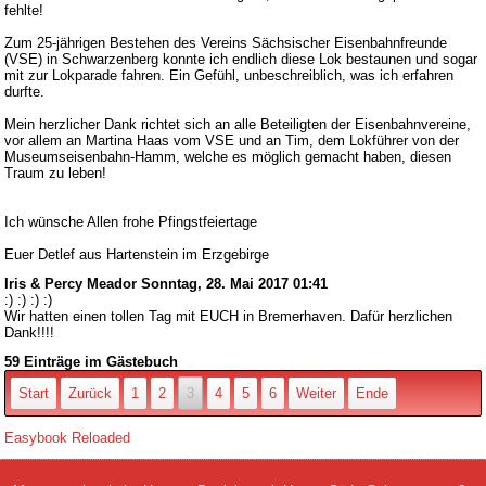
fehlte!
Zum 25-jährigen Bestehen des Vereins Sächsischer Eisenbahnfreunde
(VSE) in Schwarzenberg konnte ich endlich diese Lok bestaunen und sogar
mit zur Lokparade fahren. Ein Gefühl, unbeschreiblich, was ich erfahren
durfte.
Mein herzlicher Dank richtet sich an alle Beteiligten der Eisenbahnvereine,
vor allem an Martina Haas vom VSE und an Tim, dem Lokführer von der
Museumseisenbahn-Hamm, welche es möglich gemacht haben, diesen
Traum zu leben!
Ich wünsche Allen frohe Pfingstfeiertage
Euer Detlef aus Hartenstein im Erzgebirge
Iris & Percy Meador
Sonntag, 28. Mai 2017 01:41
:) :) :) :)
Wir hatten einen tollen Tag mit EUCH in Bremerhaven. Dafür herzlichen
Dank!!!!
59 Einträge im Gästebuch
Start
Zurück
1
2
3
4
5
6
Weiter
Ende
Easybook Reloaded