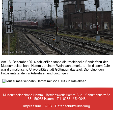
Am 13. Dezember 2014 schließlich stand die traditionelle Sonderfahrt der
Museumseisenbahn Hamm zu einem Weihnachtsmarkt an. In diesem Jahr
war die malerische Universitätsstadt Göttingen das Ziel. Die folgenden
Fotos entstanden in Adelebsen und Göttingen.
Museumseisenbahn Hamm - Betriebswerk Hamm Süd - Schumannstraße
35 - 59063 Hamm - Tel. 02381 / 540048
-
-
Impressum
AGB
Datenschutzerklärung