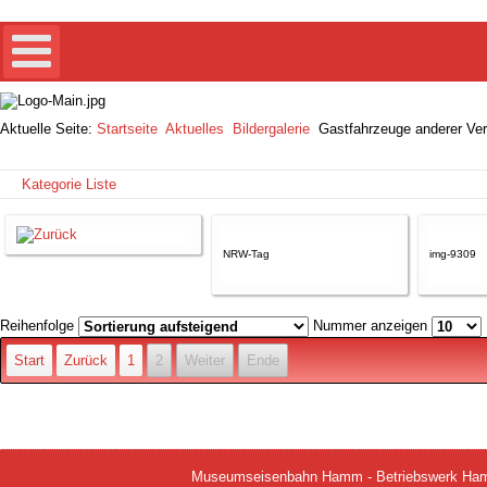
Aktuelle Seite:
Startseite
Aktuelles
Bildergalerie
Gastfahrzeuge anderer Ver
Kategorie Liste
NRW-Tag
img-9309
Reihenfolge
Nummer anzeigen
Start
Zurück
1
2
Weiter
Ende
Museumseisenbahn Hamm - Betriebswerk Hamm