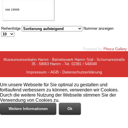
bild 19898
Reihenfolge
Nummer anzeigen
Powered by
Phoca Gallery
Museumseisenbahn Hamm - Betriebswerk Hamm Süd - Schumannstraße
35 - 59063 Hamm - Tel. 02381 / 540048
-
-
Impressum
AGB
Datenschutzerklärung
Um unsere Webseite für Sie optimal zu gestalten und
fortlaufend verbessern zu können, verwenden wir Cookies.
Durch die weitere Nutzung der Webseite stimmen Sie der
Verwendung von Cookies zu.
Weitere Informationen
Ok