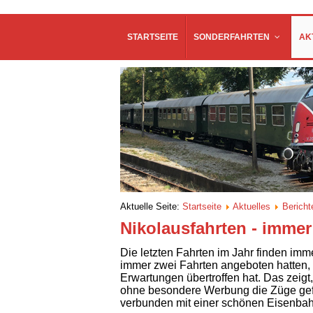
STARTSEITE
SONDERFAHRTEN
AK
Aktuelle Seite:
Startseite
Aktuelles
Bericht
Nikolausfahrten - immer
Die letzten Fahrten im Jahr finden im
immer zwei Fahrten angeboten hatten, m
Erwartungen übertroffen hat. Das zeigt
ohne besondere Werbung die Züge gefü
verbunden mit einer schönen Eisenbahn