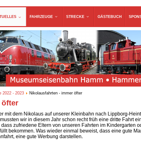
TUELLES
FAHRZEUGE
STRECKE
GÄSTEBUCH
SPON
e 2022 - 2023
Nikolausfahrten - immer öfter
 öfter
mer mit dem Nikolaus auf unserer Kleinbahn nach Lippborg-Heint
ussten wir in diesem Jahr schon recht früh eine dritte Fahrt ein
, dass zufriedene Eltern von unseren Fahrten im Kindergarten od
llt bekommen. Was wieder einmal beweist, dass eine gute Man
fahrt, eine gute Werbung darstellen.