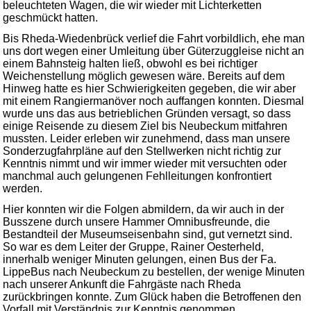
beleuchteten Wagen, die wir wieder mit Lichterketten
geschmückt hatten.
Bis Rheda-Wiedenbrück verlief die Fahrt vorbildlich, ehe man
uns dort wegen einer Umleitung über Güterzuggleise nicht an
einem Bahnsteig halten ließ, obwohl es bei richtiger
Weichenstellung möglich gewesen wäre. Bereits auf dem
Hinweg hatte es hier Schwierigkeiten gegeben, die wir aber
mit einem Rangiermanöver noch auffangen konnten. Diesmal
wurde uns das aus betrieblichen Gründen versagt, so dass
einige Reisende zu diesem Ziel bis Neubeckum mitfahren
mussten. Leider erleben wir zunehmend, dass man unsere
Sonderzugfahrpläne auf den Stellwerken nicht richtig zur
Kenntnis nimmt und wir immer wieder mit versuchten oder
manchmal auch gelungenen Fehlleitungen konfrontiert
werden.
Hier konnten wir die Folgen abmildern, da wir auch in der
Busszene durch unsere Hammer Omnibusfreunde, die
Bestandteil der Museumseisenbahn sind, gut vernetzt sind.
So war es dem Leiter der Gruppe, Rainer Oesterheld,
innerhalb weniger Minuten gelungen, einen Bus der Fa.
LippeBus nach Neubeckum zu bestellen, der wenige Minuten
nach unserer Ankunft die Fahrgäste nach Rheda
zurückbringen konnte. Zum Glück haben die Betroffenen den
Vorfall mit Verständnis zur Kenntnis genommen.