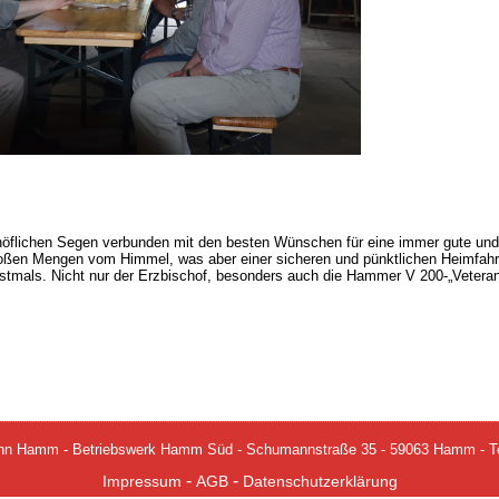
höflichen Segen verbunden mit den besten Wünschen für eine immer gute und 
roßen Mengen vom Himmel, was aber einer sicheren und pünktlichen Heimfah
stmals. Nicht nur der Erzbischof, besonders auch die Hammer V 200-„Veteran
n Hamm - Betriebswerk Hamm Süd - Schumannstraße 35 - 59063 Hamm - Tel
-
-
Impressum
AGB
Datenschutzerklärung