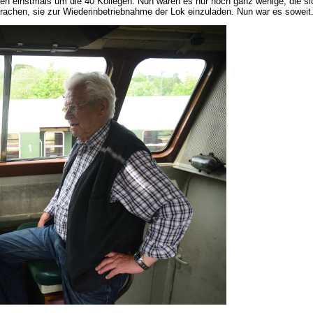
ren einstmals um die 40 Kollegen. Nun waren es nur noch ganz wenige, die s
rachen, sie zur Wiederinbetriebnahme der Lok einzuladen. Nun war es soweit