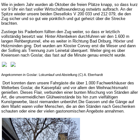
Wie in jedem Jahr wurden ab Oktober die freien Plätze knapp, so dass kurz
vor 9 Uhr ein fast voller Wirtschaftswunderzug ostwärts aufbrach. An der
Spitze wieder unsere beiden Dieselloks V 200 033 und 212 079, die den
Zug sicher und so gut wie pünktlich und gut geheizt über die Strecke
brachten.
Zustiege bis Paderborn füllten den Zug weiter, so dass er letztlich
vollständig besetzt war. Hinter Altenbeken durchfuhren wir den 1.600 m
langen Rehbergtunnel, ehe es weiter in Richtung Bad Driburg, Höxter und
Holzminden ging. Dort wurden am Kloster Corvey erst die Weser und dann
der Solling als Trennung zum Leinetal überquert. Weiter ging es über
Kreiensen nach Goslar, das fast auf die Minute genau erreicht wurde.
Angekommen in Goslar: Lokumlauf und Abstellung (C) A. Eberhardt
Dort konnten dann unsere Fahrgäste die über 1.000 Fachwerkhäuser des
Welterbes Goslar, die Kaiserpfalz und vor allem den Weihnachtsmarkt
genießen. Dieses Flair, verbunden einer bunten Mischung von Ständen aller
Art, die unvermeidlichen Glühweinstände bis hin zum vielfältigen
Kunstgewerbe, lässt niemanden unberührt.Die Gassen und die Gänge auf
dem Markt waren voller Menschen, die an den Ständen nach Geschenken
schauten oder eine der vielen gastonomischen Angebote annahmen.